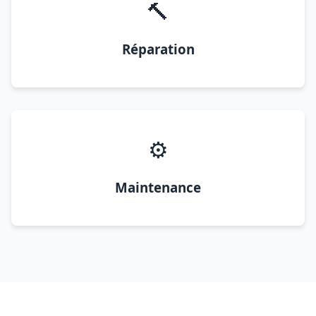
🔨
Réparation
⚙️
Maintenance