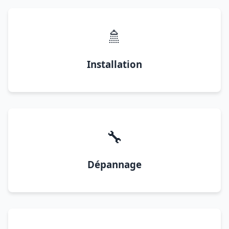
🚿
Installation
🔧
Dépannage