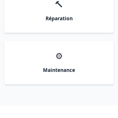
🔨
Réparation
⚙️
Maintenance