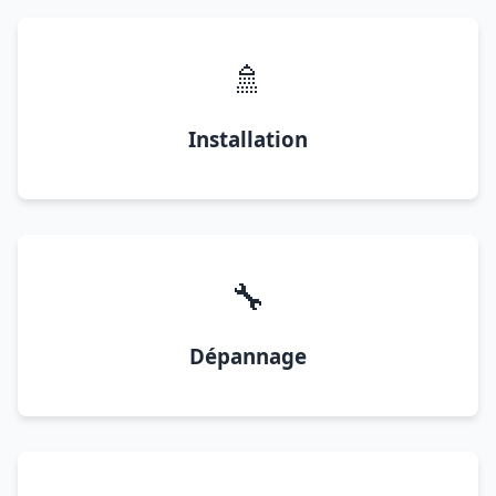
🚿
Installation
🔧
Dépannage