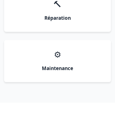
🔨
Réparation
⚙️
Maintenance