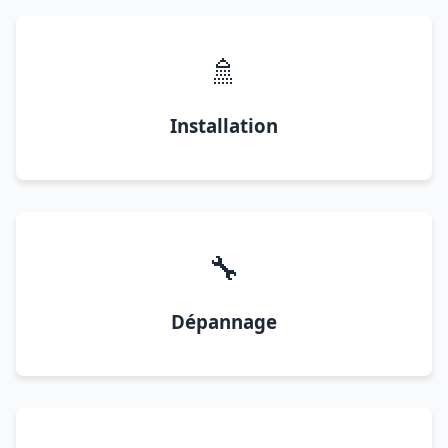
🚿
Installation
🔧
Dépannage