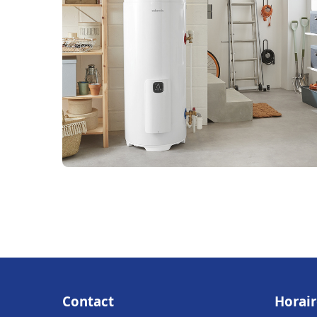
Contact
Horair