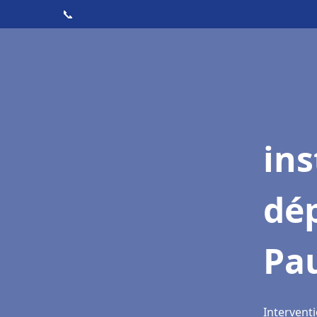
📞
ins
dé
Pau
Interventi