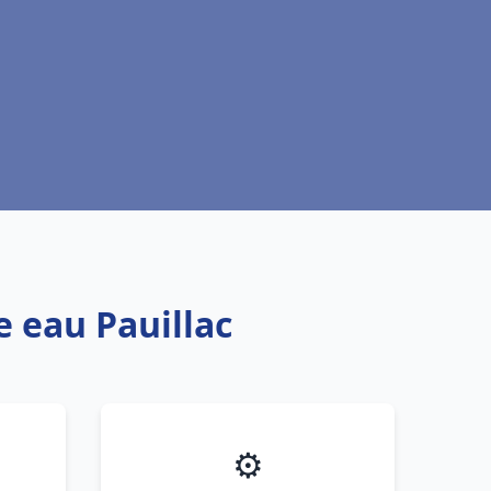
e eau Pauillac
⚙️