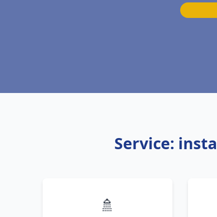
Service: inst
🚿