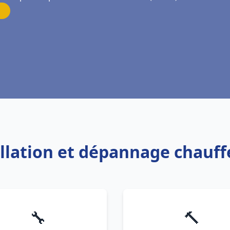
allation et dépannage chauff
🔧
🔨