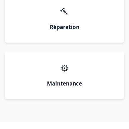
🔨
Réparation
⚙️
Maintenance