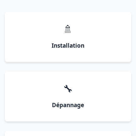
🚿
Installation
🔧
Dépannage