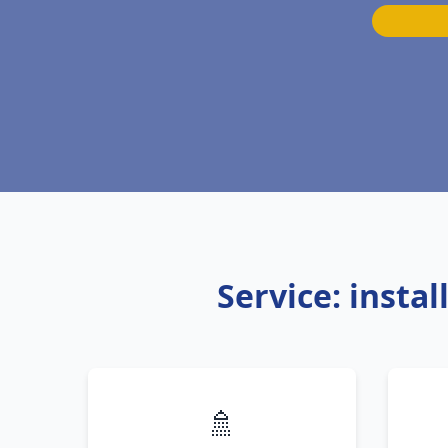
Service: insta
🚿