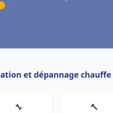
llation et dépannage chauff
🔧
🔨