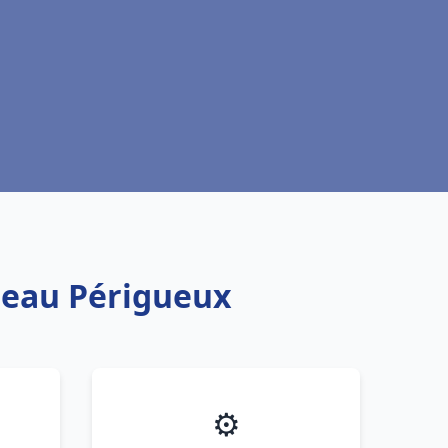
e eau Périgueux
⚙️