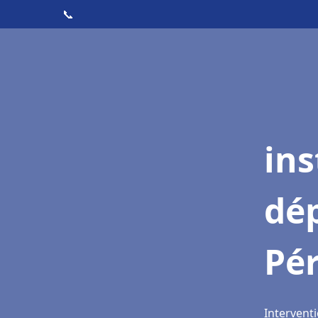
📞
ins
dé
Pé
Intervent