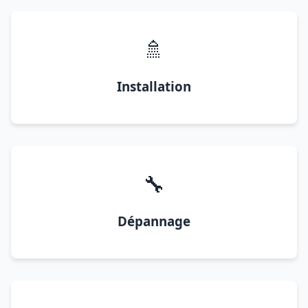
🚿
Installation
🔧
Dépannage