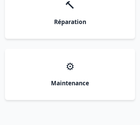
🔨
Réparation
⚙️
Maintenance