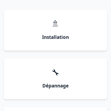
🚿
Installation
🔧
Dépannage