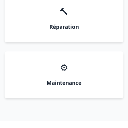
🔨
Réparation
⚙️
Maintenance