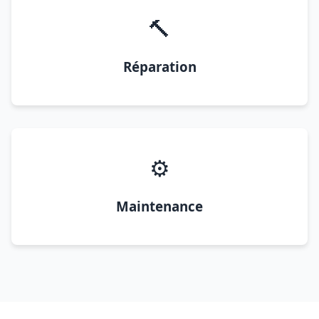
🔨
Réparation
⚙️
Maintenance