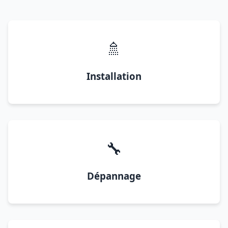
🚿
Installation
🔧
Dépannage