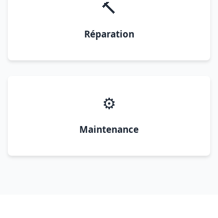
🔨
Réparation
⚙️
Maintenance