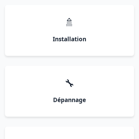
🚿
Installation
🔧
Dépannage