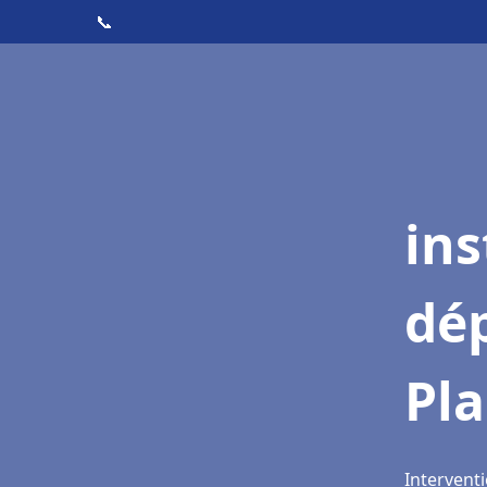
📞
ins
dé
Pl
Interventi