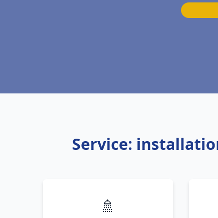
Service: installat
🚿