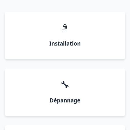
🚿
Installation
🔧
Dépannage