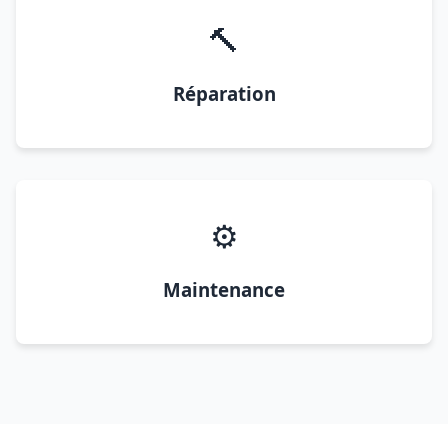
🔨
Réparation
⚙️
Maintenance