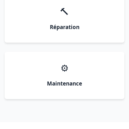
🔨
Réparation
⚙️
Maintenance