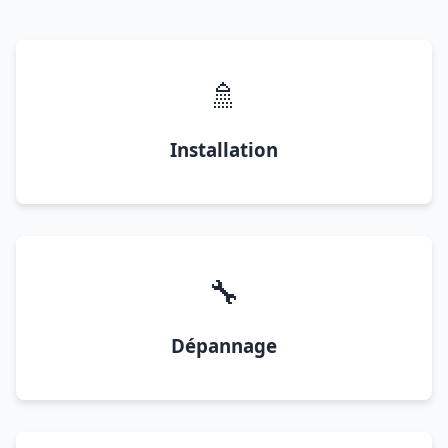
🚿
Installation
🔧
Dépannage