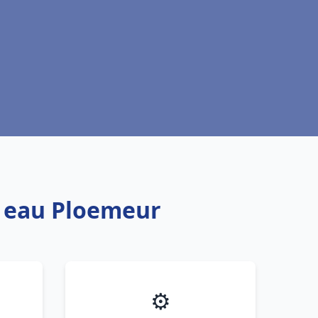
e eau Ploemeur
⚙️