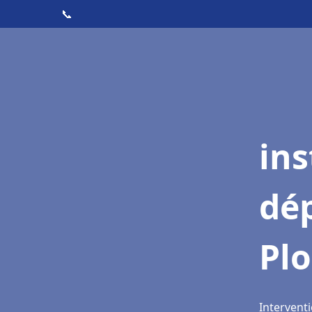
📞
ins
dé
Pl
Intervent