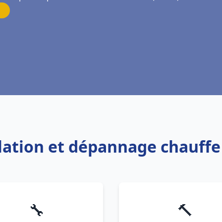
allation et dépannage chauff
🔧
🔨