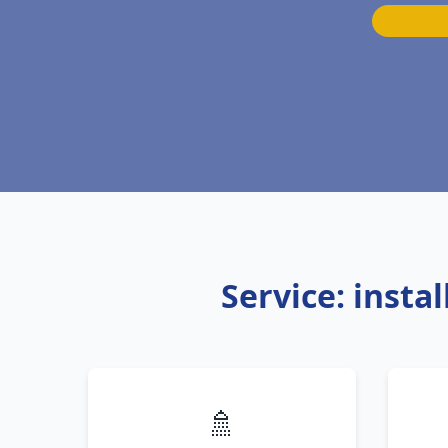
Service: inst
🚿