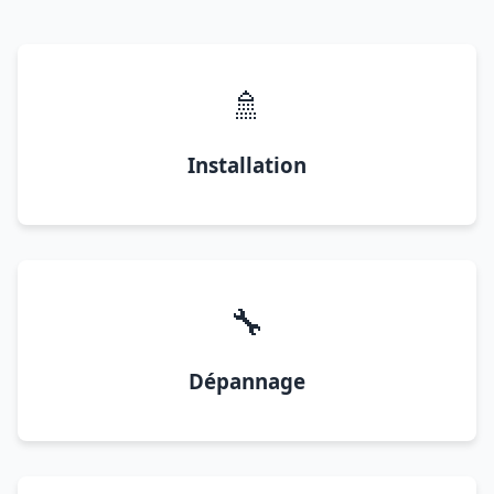
🚿
Installation
🔧
Dépannage