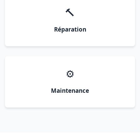
🔨
Réparation
⚙️
Maintenance