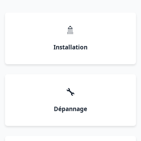
🚿
Installation
🔧
Dépannage