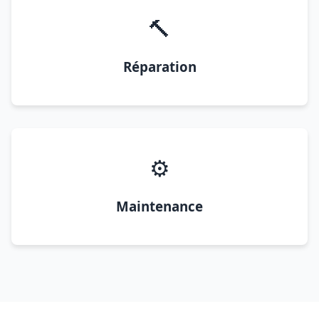
🔨
Réparation
⚙️
Maintenance