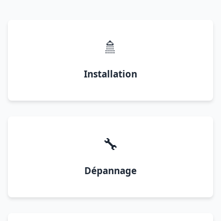
🚿
Installation
🔧
Dépannage