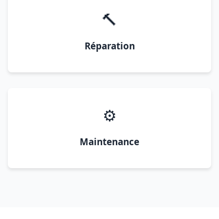
🔨
Réparation
⚙️
Maintenance