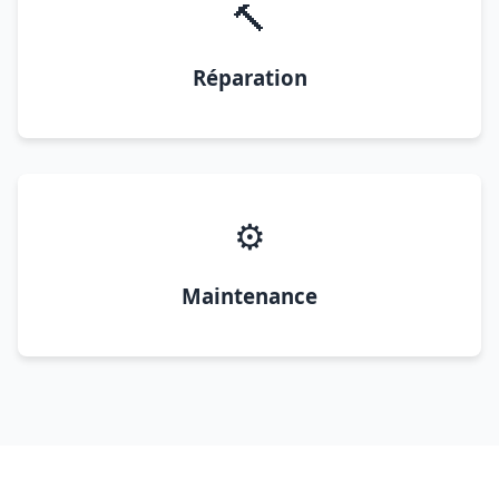
🔨
Réparation
⚙️
Maintenance