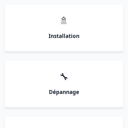
🚿
Installation
🔧
Dépannage