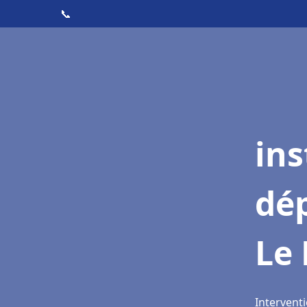
📞
ins
dé
Le 
Interventi