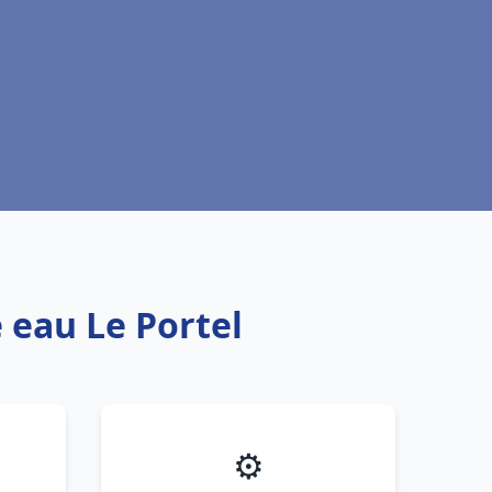
 eau Le Portel
⚙️