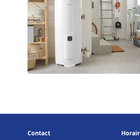
Contact
Horair