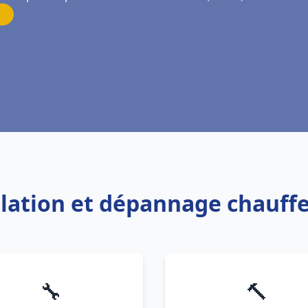
allation et dépannage chauffe
🔧
🔨