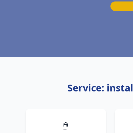
Service: inst
🚿