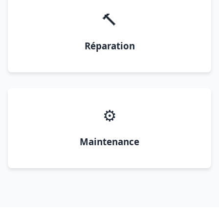
🔨
Réparation
⚙️
Maintenance