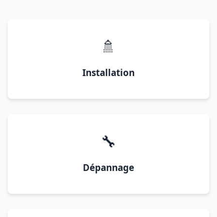
🚿
Installation
🔧
Dépannage