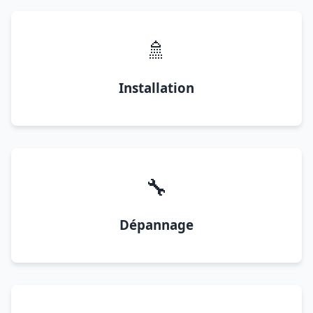
🚿
Installation
🔧
Dépannage