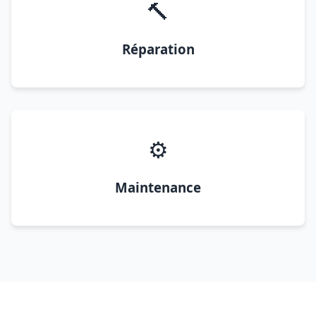
🔨
Réparation
⚙️
Maintenance