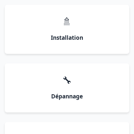
🚿
Installation
🔧
Dépannage