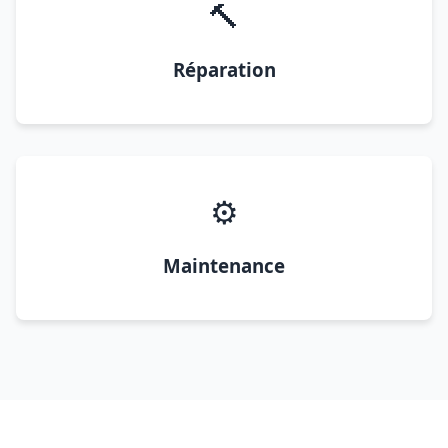
🔨
Réparation
⚙️
Maintenance