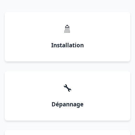
🚿
Installation
🔧
Dépannage