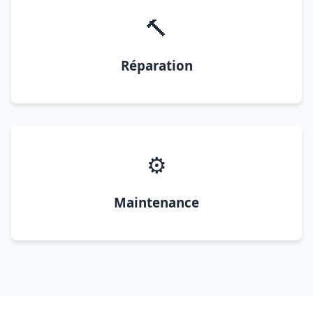
🔨
Réparation
⚙️
Maintenance