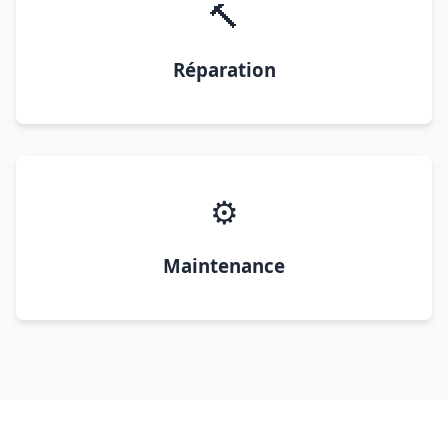
🔨
Réparation
⚙️
Maintenance