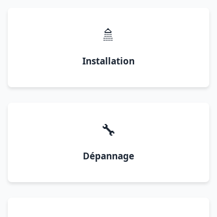
🚿
Installation
🔧
Dépannage