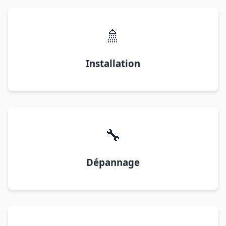
🚿
Installation
🔧
Dépannage