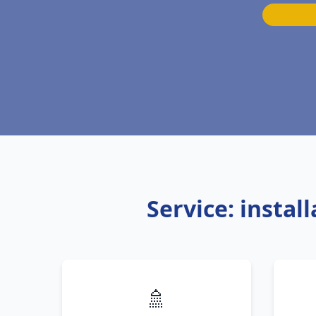
Service: instal
🚿