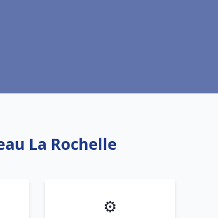
eau La Rochelle
⚙️