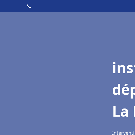
📞
ins
dé
La 
Interventi