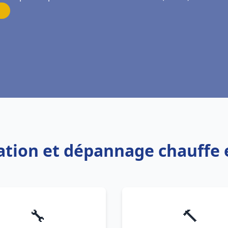
lation et dépannage chauffe 
🔧
🔨