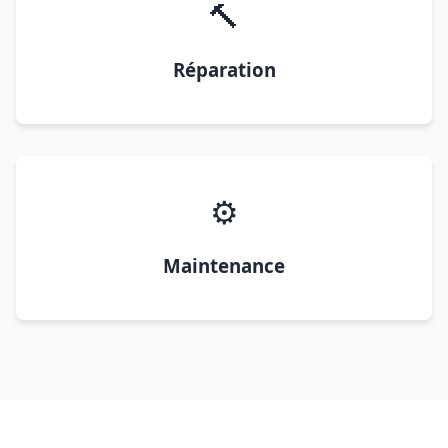
🔨
Réparation
⚙️
Maintenance