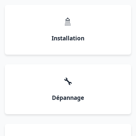
🚿
Installation
🔧
Dépannage