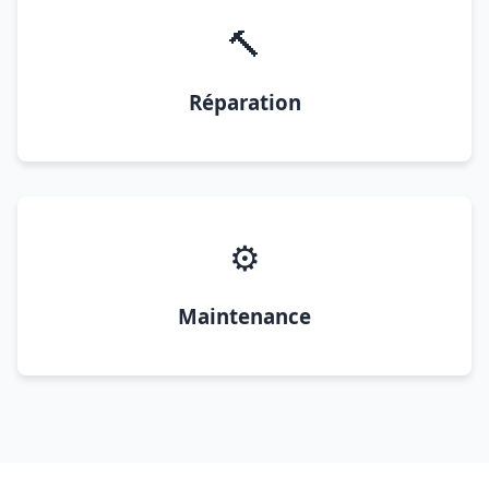
🔨
Réparation
⚙️
Maintenance