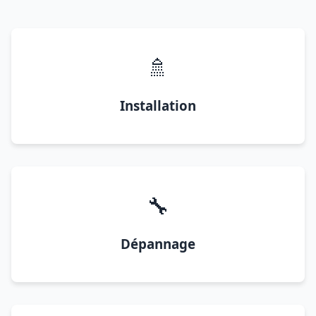
🚿
Installation
🔧
Dépannage