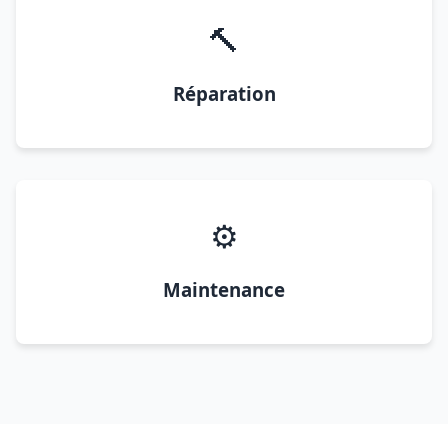
🔨
Réparation
⚙️
Maintenance