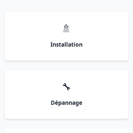
🚿
Installation
🔧
Dépannage