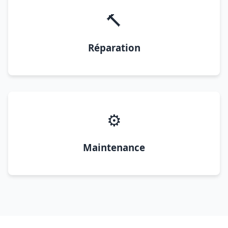
🔨
Réparation
⚙️
Maintenance