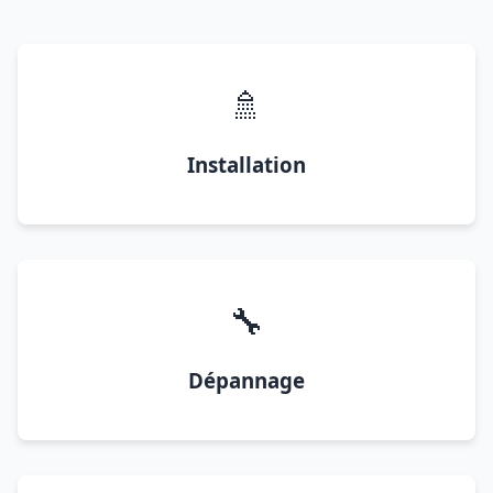
🚿
Installation
🔧
Dépannage