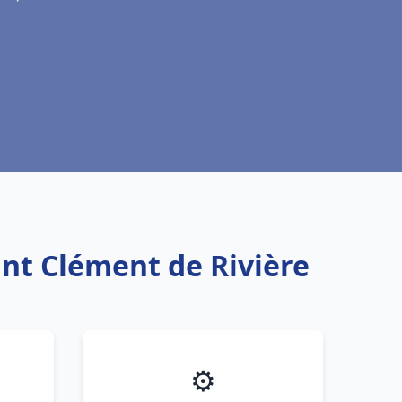
int Clément de Rivière
⚙️