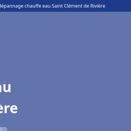
t dépannage chauffe eau Saint Clément de Rivière
au
ère
980)