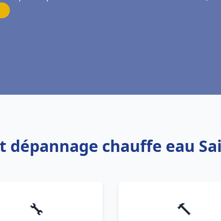
 et dépannage chauffe eau Sa
🔧
🔨