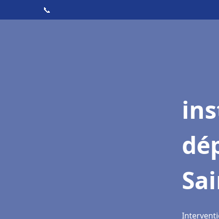
📞
ins
dé
Sai
Interventi