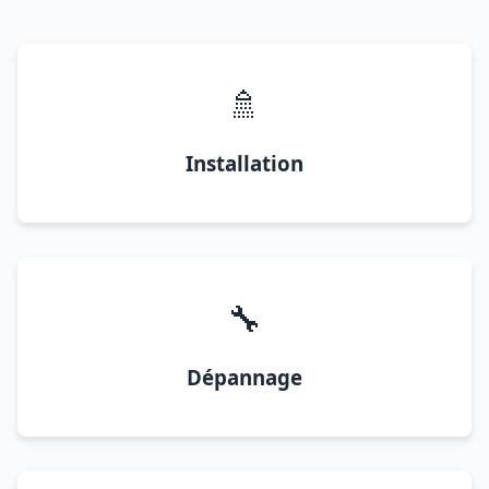
🚿
Installation
🔧
Dépannage