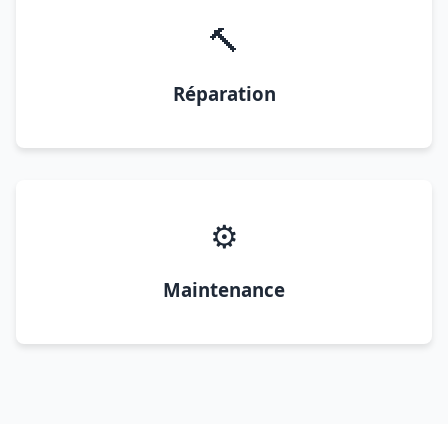
🔨
Réparation
⚙️
Maintenance