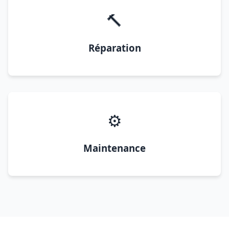
🔨
Réparation
⚙️
Maintenance