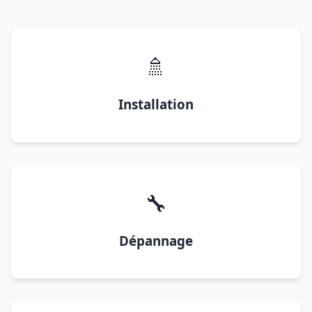
🚿
Installation
🔧
Dépannage