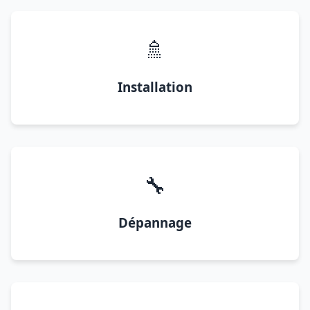
🚿
Installation
🔧
Dépannage