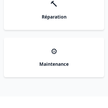
🔨
Réparation
⚙️
Maintenance