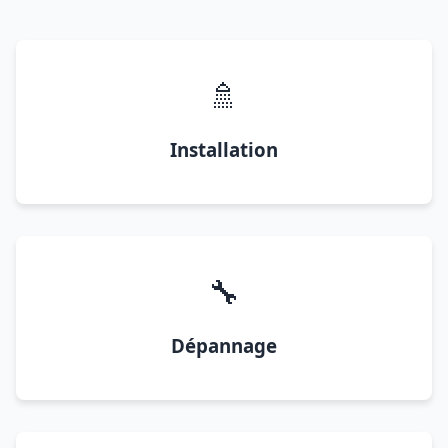
🚿
Installation
🔧
Dépannage