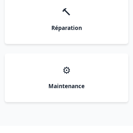
🔨
Réparation
⚙️
Maintenance