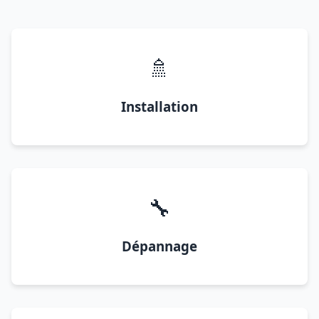
🚿
Installation
🔧
Dépannage