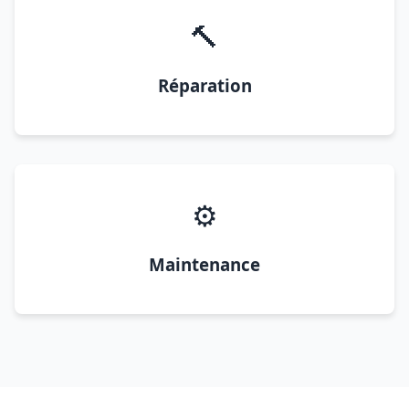
🔨
Réparation
⚙️
Maintenance