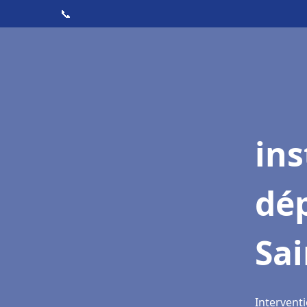
📞
ins
dé
Sa
Intervent