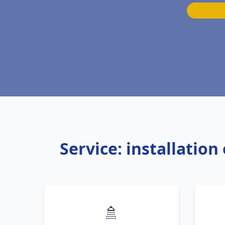
Service: installatio
🚿