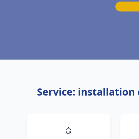
Service: installatio
🚿