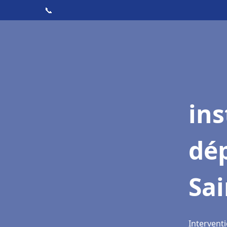
📞
ins
dé
Sai
Interventi