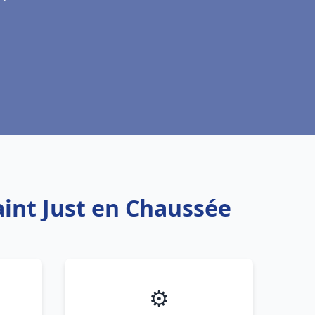
aint Just en Chaussée
⚙️