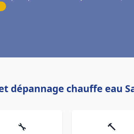
n et dépannage chauffe eau S
🔧
🔨