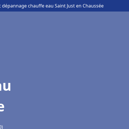
 et dépannage chauffe eau Saint Just en Chaussée
au
e
0)