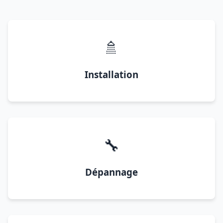
🚿
Installation
🔧
Dépannage