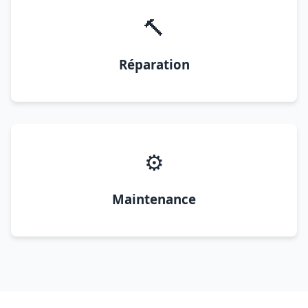
🔨
Réparation
⚙️
Maintenance