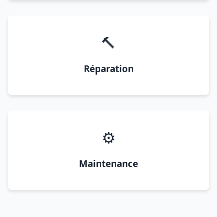
🔨
Réparation
⚙️
Maintenance