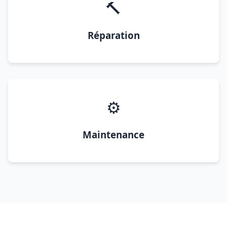
🔨
Réparation
⚙️
Maintenance