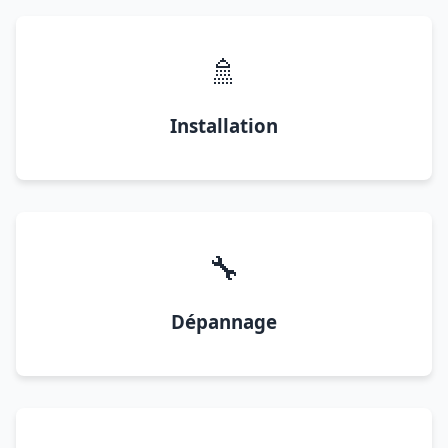
🚿
Installation
🔧
Dépannage