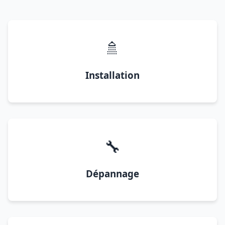
🚿
Installation
🔧
Dépannage