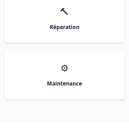
🔨
Réparation
⚙️
Maintenance