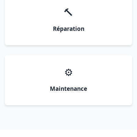
🔨
Réparation
⚙️
Maintenance