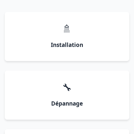
🚿
Installation
🔧
Dépannage