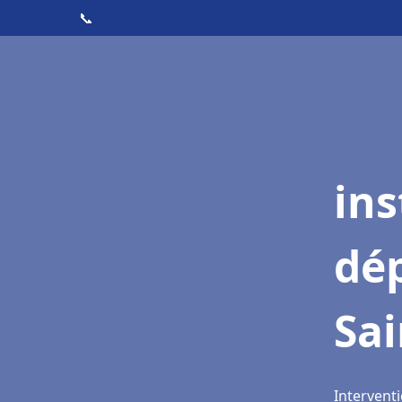
📞
ins
dé
Sai
Interventi