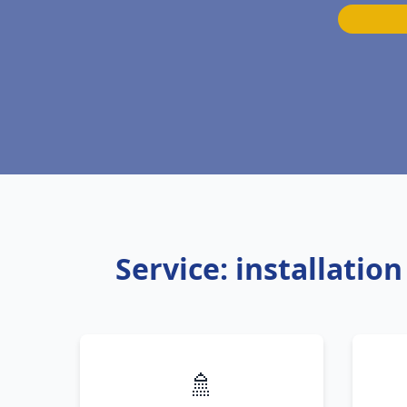
Service: installatio
🚿