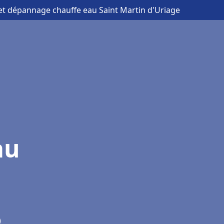
n et dépannage chauffe eau Saint Martin d'Uriage
au
)