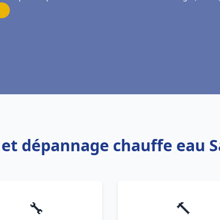
n et dépannage chauffe eau 
🔧
🔨