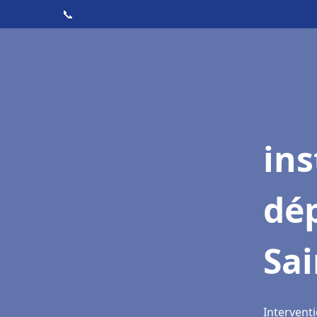
📞
ins
dé
Sa
Interventi