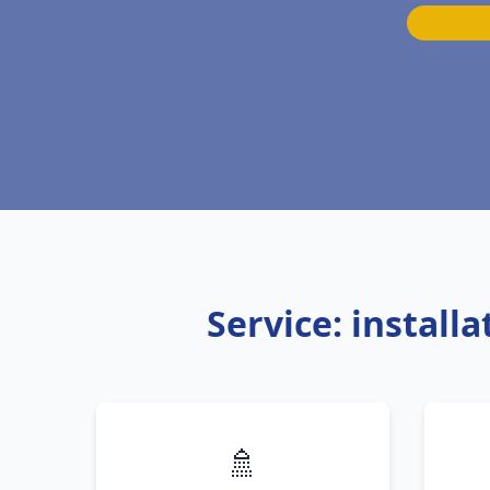
Service: install
🚿