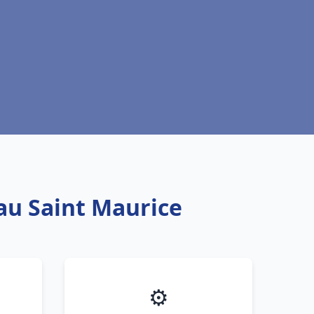
eau Saint Maurice
⚙️