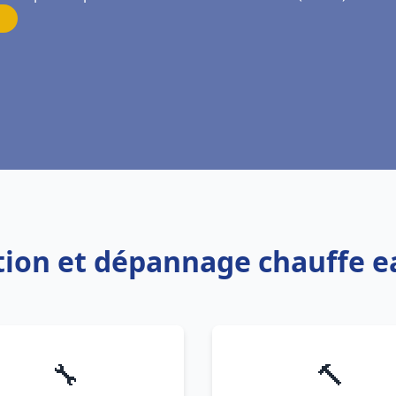
ation et dépannage chauffe 
🔧
🔨