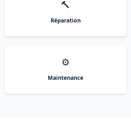
🔨
Réparation
⚙️
Maintenance