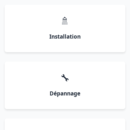
🚿
Installation
🔧
Dépannage