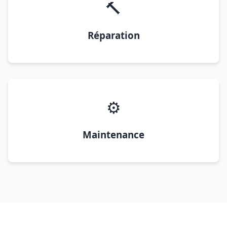
🔨
Réparation
⚙️
Maintenance