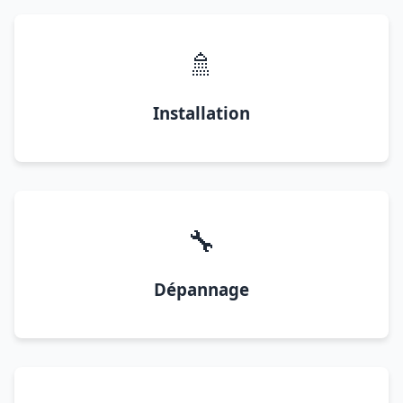
🚿
Installation
🔧
Dépannage