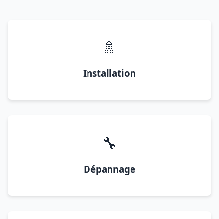
🚿
Installation
🔧
Dépannage