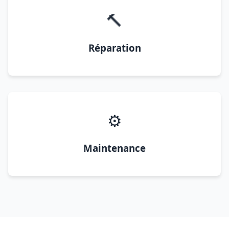
🔨
Réparation
⚙️
Maintenance