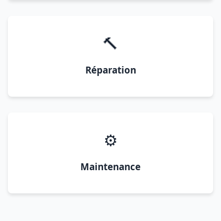
🔨
Réparation
⚙️
Maintenance