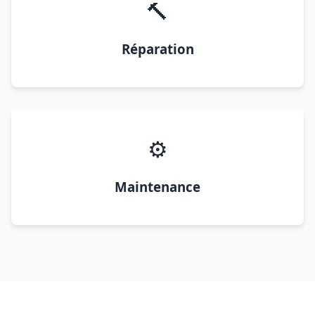
🔨
Réparation
⚙️
Maintenance