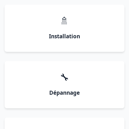
🚿
Installation
🔧
Dépannage